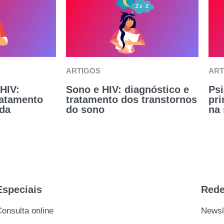
ARTIGOS
ART
HIV:
Sono e HIV: diagnóstico e
Psi
ratamento
tratamento dos transtornos
pr
 da
do sono
na
Especiais
Rede
onsulta online
Newsl