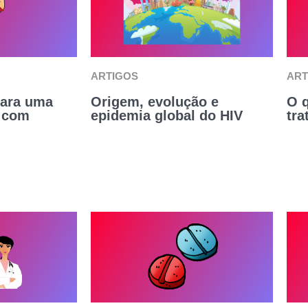
ARTIGOS
ART
para uma
Origem, evolução e
O q
 com
epidemia global do HIV
tra