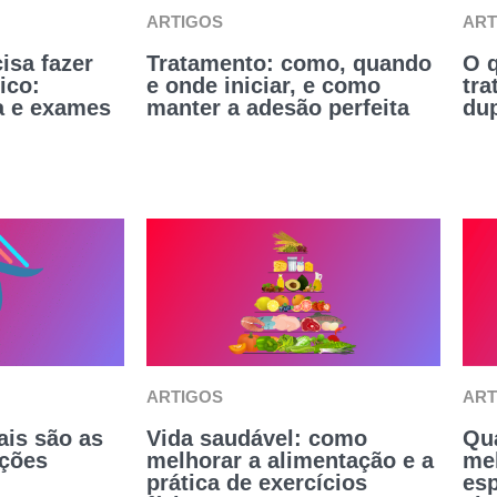
ARTIGOS
ART
isa fazer
Tratamento: como, quando
O q
ico:
e onde iniciar, e como
tra
a e exames
manter a adesão perfeita
du
ARTIGOS
ART
ais são as
Vida saudável: como
Qu
ações
melhorar a alimentação e a
me
prática de exercícios
esp