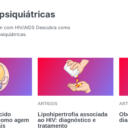
psiquiátricas
vem com HIV/AIDS Descubra como
siquiátricas.
ARTIGOS
ART
cido
Lipohipertrofia associada
Obe
 como agem
ao HIV: diagnóstico e
dia
ais
tratamento