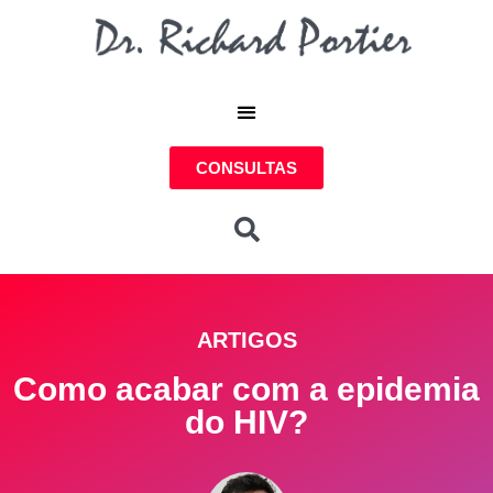
CONSULTAS
ARTIGOS
Como acabar com a epidemia
do HIV?